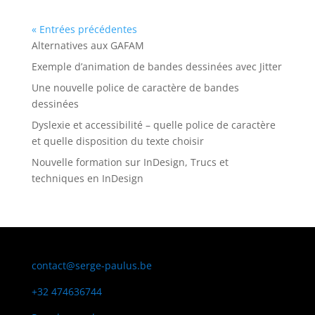
« Entrées précédentes
Alternatives aux GAFAM
Exemple d’animation de bandes dessinées avec Jitter
Une nouvelle police de caractère de bandes
dessinées
Dyslexie et accessibilité – quelle police de caractère
et quelle disposition du texte choisir
Nouvelle formation sur InDesign, Trucs et
techniques en InDesign
contact@serge-paulus.be
+32 474636744