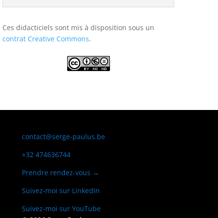
Ces didacticiels sont mis à disposition sous un
contrat Creative Commons
.
contact@serge-paulus.be
+32 474636744
Prendre rendez-vous →
Suivez-moi sur LinkedIn
Suivez-moi sur YouTube