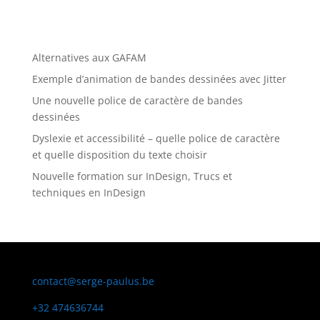
Alternatives aux GAFAM
Exemple d’animation de bandes dessinées avec Jitter
Une nouvelle police de caractère de bandes
dessinées
Dyslexie et accessibilité – quelle police de caractère
et quelle disposition du texte choisir
Nouvelle formation sur InDesign, Trucs et
techniques en InDesign
contact@serge-paulus.be
+32 474636744