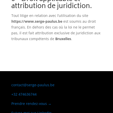
attribution de juridiction.
Tout litige en relation avec l’utilisation du site
https://www.serge-paulus.be
est soumis au droit
français. En dehors des cas où la loi ne le permet
pas, il est fait attribution exclusive de juridiction aux
tribunaux compétents de
Bruxelles
.
contact@serge-paulus.be
+32 474636744
Prendre rendez-vous →
Suivez-moi sur LinkedIn