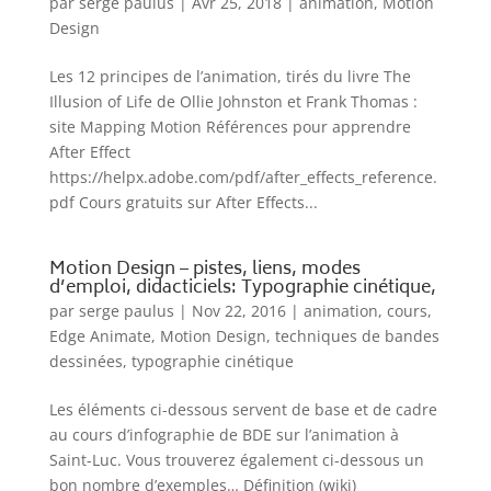
par
serge paulus
|
Avr 25, 2018
|
animation
,
Motion
Design
Les 12 principes de l’animation, tirés du livre The
Illusion of Life de Ollie Johnston et Frank Thomas :
site Mapping Motion Références pour apprendre
After Effect
https://helpx.adobe.com/pdf/after_effects_reference.
pdf Cours gratuits sur After Effects...
Motion Design – pistes, liens, modes
d’emploi, didacticiels: Typographie cinétique,
par
serge paulus
|
Nov 22, 2016
|
animation
,
cours
,
Edge Animate
,
Motion Design
,
techniques de bandes
dessinées
,
typographie cinétique
Les éléments ci-dessous servent de base et de cadre
au cours d’infographie de BDE sur l’animation à
Saint-Luc. Vous trouverez également ci-dessous un
bon nombre d’exemples… Définition (wiki)