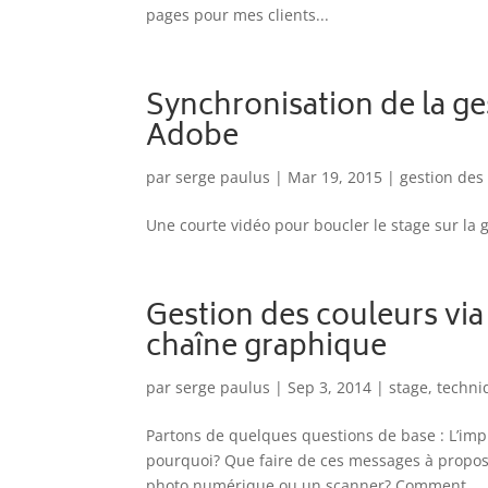
pages pour mes clients...
Synchronisation de la ge
Adobe
par
serge paulus
|
Mar 19, 2015
|
gestion des
Une courte vidéo pour boucler le stage sur la g
Gestion des couleurs via 
chaîne graphique
par
serge paulus
|
Sep 3, 2014
|
stage
,
techni
Partons de quelques questions de base : L’imp
pourquoi? Que faire de ces messages à propos 
photo numérique ou un scanner? Comment...